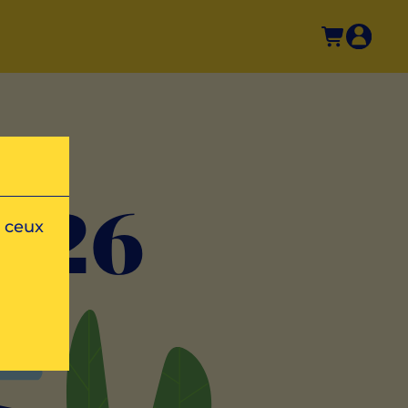
026
r ceux