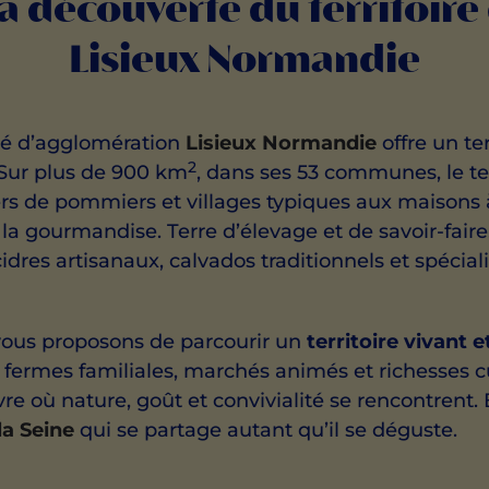
la découverte du territoire
Lisieux Normandie
é d’agglomération
Lisieux Normandie
offre un te
2
Sur plus de 900 km
, dans ses 53 communes, le ter
rgers de pommiers et villages typiques aux maiso
la gourmandise. Terre d’élevage et de savoir-fair
idres artisanaux, calvados traditionnels et spécial
vous proposons de parcourir un
territoire vivant e
, fermes familiales, marchés animés et richesses cu
vre où nature, goût et convivialité se rencontrent
la Seine
qui se partage autant qu’il se déguste.