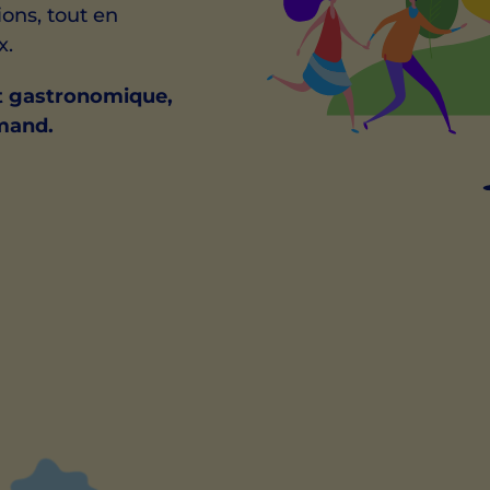
ions, tout en
x.
t gastronomique,
rmand.