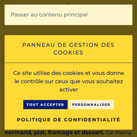
Passer au contenu principal
Gambade ?
PANNEAU DE GESTION DES
COOKIES
Le concept
Ce site utilise des cookies et vous donne
Gambade !
est une randonnée gourmande en
le contrôle sur ceux que vous souhaitez
Normandie, organisée au début de l’été dans
activer
les territoires de l’estuaire de la Seine.
TOUT ACCEPTER
PERSONNALISER
Le parcours, différent chaque année, est
ponctué d’étapes dictées par le menu de la
POLITIQUE DE CONFIDENTIALITÉ
journée :
amuse-bouches, entrée, trou
normand, plat, fromage et dessert.
Ce menu